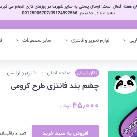
زهای هفته فعال است. ارسال پستی به سایر شهرها در روزهای کاری انجام می گیر
بله و ایتا در خدمتیم. 09125005707/09124992566
اربی
لوازم تحریر و فانتزی
سایر محصولات
ف
صفحه اصلی
فانتزی و آرایشی
کالای فیزیکی
چشم بند فانتزی طرح کرومی
۴۵٫۰۰۰
تومان
افزودن به سبد خرید
تعداد باقیماند